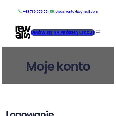
Przejdź
do
+48 739 906 054
rewers.kontakt@gmail.com
treści
UMÓW SIĘ NA PRÓBNĄ LEKCJĘ
Moje konto
Logowanie