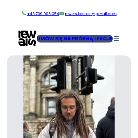
Przejdź
do
+48 739 906 054
rewers.kontakt@gmail.com
treści
UMÓW SIĘ NA PRÓBNĄ LEKCJĘ